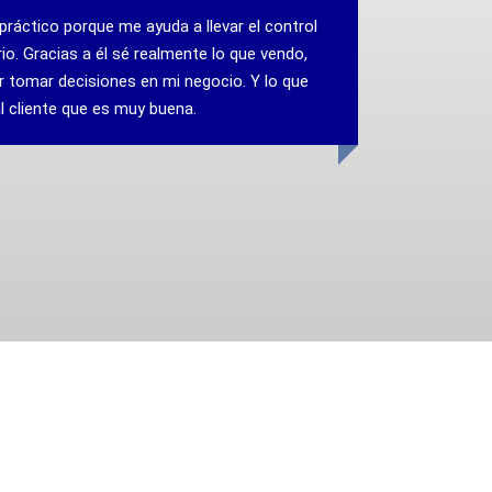
tico porque me ayuda a llevar el control
Lo veo muy c
 Gracias a él sé realmente lo que vendo,
técnico inst
ar decisiones en mi negocio. Y lo que
usar. Pero, p
iente que es muy buena.
Además, me a
material que